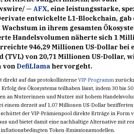
wswire/ —
AFX
, eine leistungsstarke, spe
Derivate entwickelte L1-Blockchain, gab 
s Wachstum in ihrem gesamten Ökosyst
rte Handelsvolumen näherte sich 1 Mill
rreichte 946,29 Millionen US-Dollar bei 
 (TVL) von 20,71 Millionen US-Dollar, w
n von
DefiLlama
hervorgeht.
t direkt auf das protokollinterne
VIP-Programm
zurückz
 Erfolg des Ökosystems teilhaben lässt, indem 30 bis 50
ren an Nutzerinnen und Nutzer mit hohem Handelsvol
i einem derzeit auf 1,07 Millionen US-Dollar bezifferten
schüttet der VIP-Prämienpool direkte Erträge in Form 
s und bietet damit eine nachhaltige Alternative mit re
inflationsbedingten Token-Emissionsmodellen.