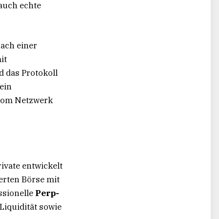
auch echte
ach einer
it
d das Protokoll
ein
 vom Netzwerk
rivate entwickelt
erten Börse mit
ssionelle
Perp-
Liquidität sowie