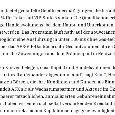
 bietet gestaffelte Gebührenermäßigungen, die bis auf
% für Taker auf VIP-Stufe 5 sinken. Die Qualifikation e
age-Handelsvolumens, bei dem Haupt- und Unterkonten
 werden. Das Programm läuft nativ auf der souveränen
öglicht eine Ausführung in unter 100 ms ohne Gas-Geb
ber das AFX-VIP-Dashboard ihr Gesamtvolumen, ihren S
 und die Zuweisungen aus dem Prämienpool in Echtzeit
hen Kurven belegen, dass Kapital und Handelsvolumen d
trukturell aufeinander abgestimmt sind”, sagt
Ken C
, He
atz zu Börsen, die ihre Kundinnen und Kunden als Ein
andelt AFX sie als Wachstumspartner und Akteure im Ö
 unserer tatsächlichen, annualisierten Gebühreneinnah
, haben wir einen sich selbst verstärkenden Kreislauf i
it unserer 45-fachen Kapitalumschlagsgeschwindigkeit 