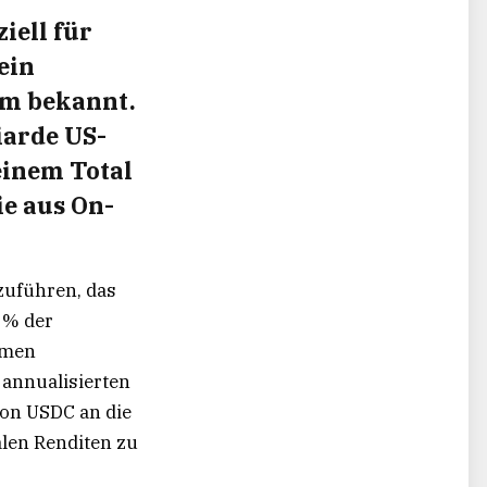
ziell für
ein
em bekannt.
iarde US-
einem Total
ie aus On-
uführen, das
 % der
umen
 annualisierten
von USDC an die
alen Renditen zu