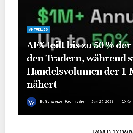
AKTUELLES
AFX teilt bis zu 50 % d
den Tradern, während s
Handelsvolumen der 1-M
nähert
By
Schweizer Fachmedien
Juni 29, 2026
Kei
ROAD TOWN, 