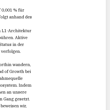
 0,001 % für
rfolgt anhand des
 L1-Architektur
ühren. Aktive
tatus in der
 verfolgen.
orthin wandern,
ad of Growth bei
nahmequelle
kosystem. Indem
men an unsere
n Gang gesetzt.
beweisen wir,