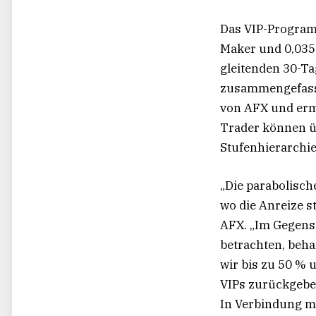
Das VIP-Programm
Maker und 0,035 
gleitenden 30-T
zusammengefasst
von AFX und erm
Trader können ü
Stufenhierarchie
„Die parabolisc
wo die Anreize s
AFX. „Im Gegens
betrachten, beh
wir bis zu 50 %
VIPs zurückgeben
In Verbindung m