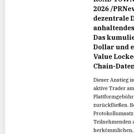
2026 /PRNe
dezentrale 
anhaltende
Das kumulie
Dollar und e
Value Locked
Chain-Date
Dieser Anstieg is
aktive Trader am
Plattformgebüh
zurückfließen. Be
Protokollumsatz 
Teilnehmenden au
herkömmlichen, 