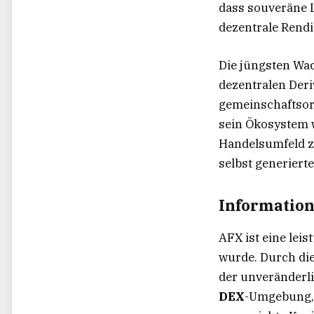
dass souveräne L
dezentrale Rendi
Die jüngsten Wa
dezentralen Deri
gemeinschaftsori
sein Ökosystem w
Handelsumfeld zu
selbst generiert
Informatio
AFX ist eine leis
wurde. Durch die
der unveränderli
DEX
-Umgebung, d