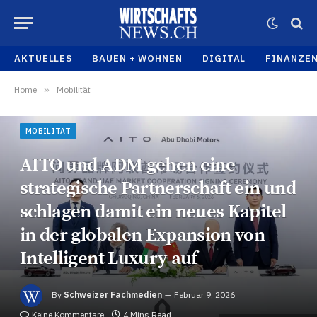
AKTUELLES
BAUEN + WOHNEN
DIGITAL
FINANZE
Home
»
Mobilität
MOBILITÄT
AITO und ADM gehen eine
strategische Partnerschaft ein und
schlagen damit ein neues Kapitel
in der globalen Expansion von
Intelligent Luxury auf
By
Schweizer Fachmedien
Februar 9, 2026
Keine Kommentare
4 Mins Read