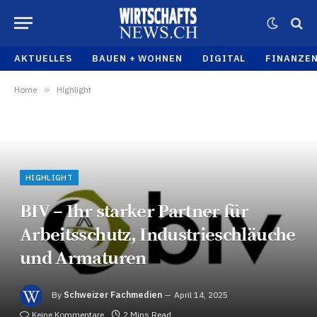
AKTUELLES
BAUEN + WOHNEN
DIGITAL
FINANZE
Home
»
Highlight
HIGHLIGHT
BIV – Ihr starker Partner für
Arbeitsschutz, Industrieschläuche
und Armaturen
By
Schweizer Fachmedien
April 14, 2025
Keine Kommentare
2 Mins Read