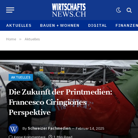
AKTUELLES
BAUEN + WOHNEN
DIGITAL
FINANZE
Home
»
Aktuelles
AKTUELLES
Die Zukunft der Printmedien:
Francesco Ciringiones
Perspektive
By
Schweizer Fachmedien
Februar 14, 2025
Keine Kommentare
1 Min Read