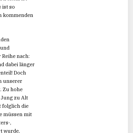
 ist so
den kommenden
nden
 und
r Reihe nach:
d dabei länger
enteil! Doch
n unserer
t. Zu hohe
 Jung zu Alt
folglich die
me müssen mit
ers-,
rt wurde,