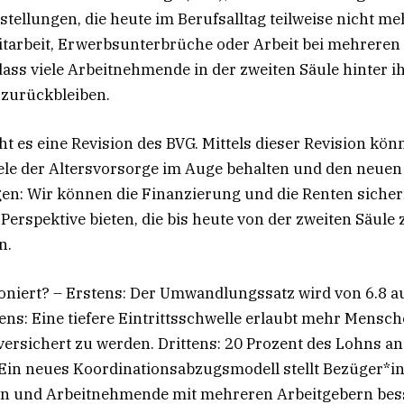
rstellungen, die heute im Berufsalltag teilweise nicht me
itarbeit, Erwerbsunterbrüche oder Arbeit bei mehreren
 dass viele Arbeitnehmende in der zweiten Säule hinter i
 zurückbleiben.
t es eine Revision des BVG. Mittels dieser Revision kön
ele der Altersvorsorge im Auge behalten und den neuen R
en: Wir können die Finanzierung und die Renten siche
Perspektive bieten, die bis heute von der zweiten Säule
n.
oniert? – Erstens: Der Umwandlungssatz wird von 6.8 au
ens: Eine tiefere Eintrittsschwelle erlaubt mehr Mensch
 versichert zu werden. Drittens: 20 Prozent des Lohns an
 Ein neues Koordinationsabzugsmodell stellt Bezüger*i
nen und Arbeitnehmende mit mehreren Arbeitgebern bes