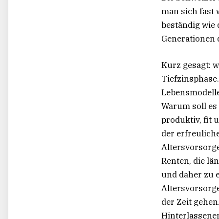
man sich fast 
beständig wi
Generationen d
Kurz gesagt: w
Tiefzinsphase
Lebensmodelle 
Warum soll es 
produktiv, fit 
der erfreulic
Altersvorsorge
Renten, die la
und daher zu e
Altersvorsorge
der Zeit gehen
Hinterlassenen