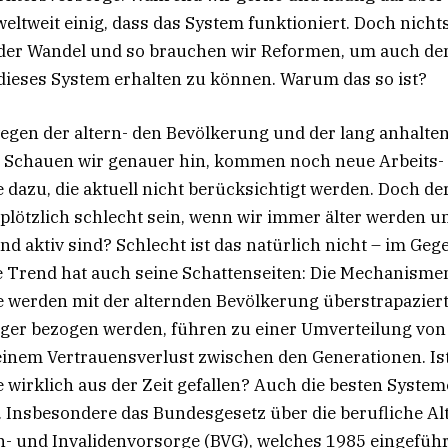
weltweit einig, dass das System funktioniert. Doch nichts
e der Wandel und so brauchen wir Reformen, um auch 
ieses System erhalten zu können. Warum das so ist?
egen der altern- den Bevölkerung und der lang anhalte
. Schauen wir genauer hin, kommen noch neue Arbeits-
dazu, die aktuell nicht berücksichtigt werden. Doch de
plötzlich schlecht sein, wenn wir immer älter werden un
und aktiv sind? Schlecht ist das natürlich nicht – im Geg
he Trend hat auch seine Schattenseiten: Die Mechanisme
 werden mit der alternden Bevölkerung überstrapazier
̈nger bezogen werden, führen zu einer Umverteilung von
inem Vertrauensverlust zwischen den Generationen. Ist 
 wirklich aus der Zeit gefallen? Auch die besten Syste
. Insbesondere das Bundesgesetz über die berufliche Alt
- und Invalidenvorsorge (BVG), welches 1985 eingefüh