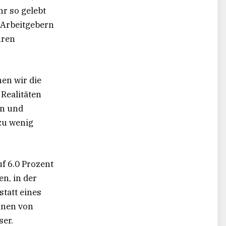
hr so gelebt
 Arbeitgebern
hren
nen wir die
ealitäten
rn und
 zu wenig
f 6.0 Prozent
en, in der
statt eines
nnen von
ser.