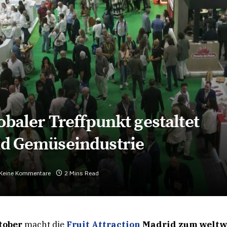
lobaler Treffpunkt gestaltet
und Gemüseindustrie
Keine Kommentare
2 Mins Read
ktober
macht die
Fruit Attraction
Madrid zum weltw