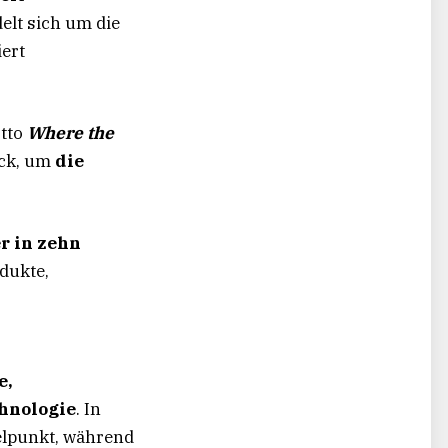
elt sich um die
ert
otto
Where the
ück, um
die
er
in zehn
odukte,
e,
hnologie
. In
elpunkt, während