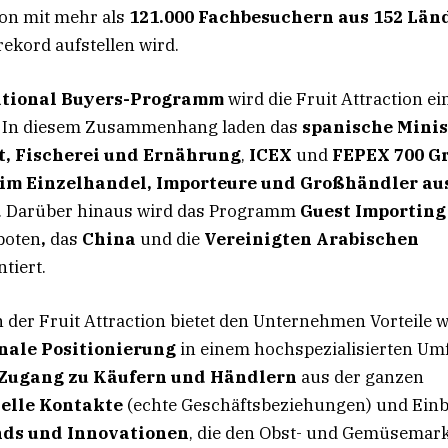
tion mit mehr als
121.000 Fachbesuchern aus 152 Län
ekord aufstellen wird.
ational Buyers-Programm
wird die Fruit Attraction ei
n. In diesem Zusammenhang laden das
spanische Minis
, Fischerei und Ernährung
,
ICEX
und
FEPEX
700 G
 im Einzelhandel, Importeure und Großhändler au
. Darüber hinaus wird das Programm
Guest Importing
boten
,
das
China
und die
Vereinigten Arabischen
tiert.
 der Fruit Attraction bietet den Unternehmen Vorteile 
nale Positionierung
in einem hochspezialisierten Umf
 Zugang zu Käufern und Händlern
aus der ganzen
nelle Kontakte
(echte Geschäftsbeziehungen) und Einbl
ds und Innovationen
, die den Obst- und Gemüsemark