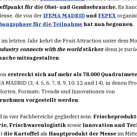
effpunkt für die Obst- und Gemüsebranche.
Es hand
Messe, die von der
IFEMA MADRID
und
FEPEX
organisi
bungsphase für die Teilnahme
hat nun begonnen
.
im letzten Jahr kehrt die Fruit Attraction unter dem M
industry connects with the world
stärker
denn je zur
anche mitzugestalten
.
tion
erstreckt sich auf mehr als 78.000 Quadratmet
 MADRID (3, 4, 5, 6, 7, 8, 9, 10, 12 und 14), in denen Pr
Sorten, Formate, Trends und Innovationen von
ernehmen vorgestellt werden
.
 in vier Fachbereiche gegliedert sein:
Frischeprodukt
rie, Frischwarenlogistik
sowie
Innovation und Tec
ht
die Kartoffel
als
Hauptprodukt der Messe
im Mitt