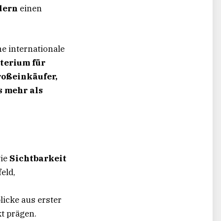
dern
einen
ne internationale
terium für
roßeinkäufer,
s mehr als
wie
Sichtbarkeit
eld,
icke aus erster
t prägen.