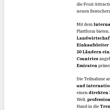
die Fruit Attrac
neuen Besucherr
Mit dem
Intern
Plattform biete
Landwirtschaft
Einkaufsleiter
50 Ländern ein
Countries
ange
Emiraten
präsen
Die Teilnahme an
und internatio
einen
direkten
Welt,
professio
Hand in die
Tren