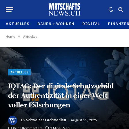
AKTUELLES
BAUEN + WOHNEN
DIGITAL
FINANZE
Home
»
Aktuelles
AKTUELLES
IQTAG: Der digitale Schutzschild
der Authentizität in einer Welt
voller Fälschungen
By
Schweizer Fachmedien
August 19, 2025
Keine Kommentare
3 Mins Read