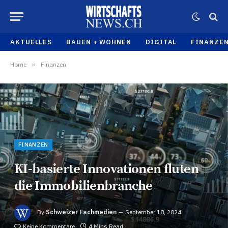
AKTUELLES
BAUEN + WOHNEN
DIGITAL
FINANZE
Home
»
Finanzen
FINANZEN
KI-basierte Innovationen fluten
die Immobilienbranche
By
Schweizer Fachmedien
September 18, 2024
Keine Kommentare
4 Mins Read