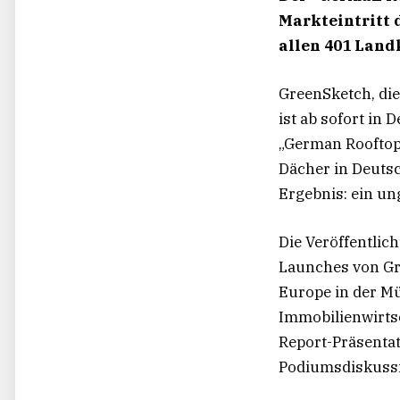
Markteintritt 
allen 401 Landk
GreenSketch, die
ist ab sofort in
„German Rooftop 
Dächer in Deutsch
Ergebnis: ein un
Die Veröffentlic
Launches von Gr
Europe in der Mü
Immobilienwirtsc
Report-Präsentat
Podiumsdiskussi