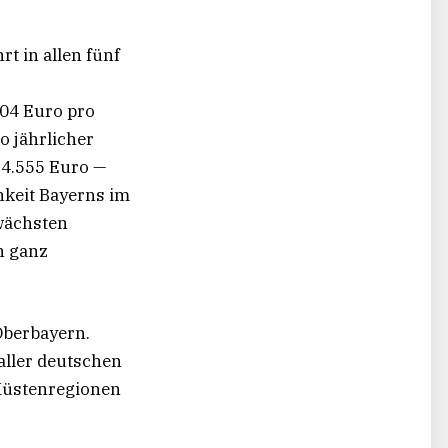
rt in allen fünf
504 Euro pro
o jährlicher
14.555 Euro —
chkeit Bayerns im
hwächsten
in ganz
Oberbayern.
aller deutschen
 Küstenregionen