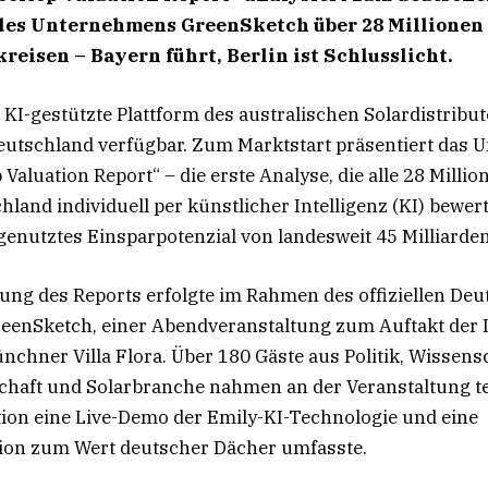
des Unternehmens GreenSketch über 28 Millionen
reisen – Bayern führt, Berlin ist Schlusslicht.
 KI-gestützte Plattform des australischen Solardistrib
 Deutschland verfügbar. Zum Marktstart präsentiert das
Valuation Report“ – die erste Analyse, die alle 28 Milli
land individuell per künstlicher Intelligenz (KI) bewert
genutztes Einsparpotenzial von landesweit 45 Milliarden
hung des Reports erfolgte im Rahmen des offiziellen Deu
eenSketch, einer Abendveranstaltung zum Auftakt der I
nchner Villa Flora. Über 180 Gäste aus Politik, Wissensc
haft und Solarbranche nahmen an der Veranstaltung tei
ion eine Live-Demo der Emily-KI-Technologie und eine
on zum Wert deutscher Dächer umfasste.