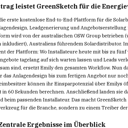
trag leistet GreenSketch für die Energi
die erste kostenlose End-to-End-Plattform für die Solarb
lagendesign, Leadgenerierung und Angebotserstellung
ttform wird von der australischen OSW Group betrieben 
 inkludiert), Australiens führendem Solardistributor. 
ent der Plattform: Wo Installateure heute mit bis zu fün
Angebote tagelang auf sich warten lassen und Leads verl
sam sind, ersetzt Emily den gesamten Workflow. Nun da
r das Anlagendesign bis zum fertigen Angebot nur noc
imbesitzer können ihr Einsparpotenzial über Emilys öf
t in 60 Sekunden berechnen. Anschließend landen sie da
ead beim passenden Installateur. Das macht GreenSketch
werkzeug für die Branche, sondern zu einem Treiber de
 Zentrale Ergebnisse im Überblick