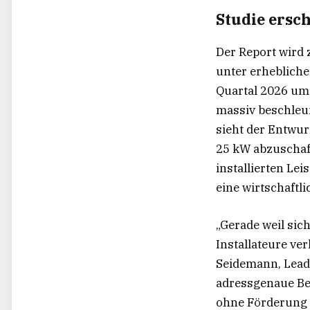
Studie ersc
Der Report wird 
unter erhebliche
Quartal 2026 um
massiv beschleun
sieht der Entwur
25 kW abzuschaff
installierten Le
eine wirtschaftl
„Gerade weil si
Installateure ver
Seidemann, Lead 
adressgenaue Bew
ohne Förderung 