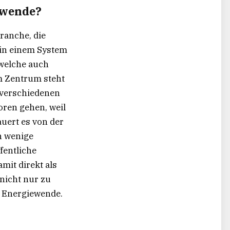
ewende?
ranche, die
 in einem System
(welche auch
Im Zentrum steht
f verschiedenen
oren gehen, weil
uert es von der
h wenige
fentliche
mit direkt als
 nicht nur zu
r Energiewende.