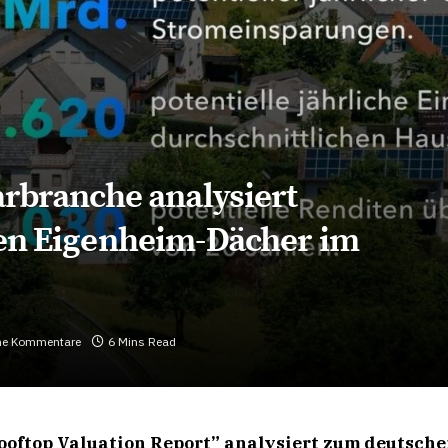
arbranche analysiert
onen Eigenheim-Dächer im
ne Kommentare
6 Mins Read
oftop Valuation Report” analysiert zum deutsch