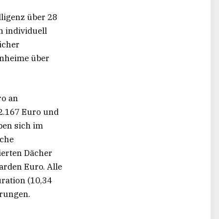
lligenz über 28
 individuell
icher
enheime über
ro an
12.167 Euro und
ben sich im
iche
sierten Dächer
arden Euro. Alle
ration (10,34
erungen.