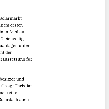
 Solarmarkt
ng im ersten
einen Ausbau
Gleichzeitig
euanlagen unter
nt der
Voraussetzung für
besitzer und
t“, sagt Christian
mals eine
 Solardach auch