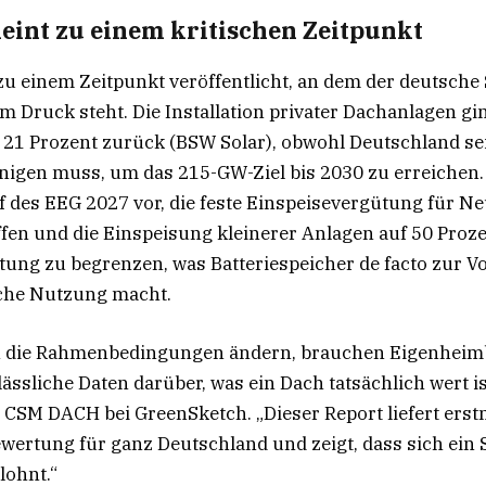
heint zu einem kritischen Zeitpunkt
zu einem Zeitpunkt veröffentlicht, an dem der deutsche
m Druck steht. Die Installation privater Dachanlagen gi
 21 Prozent zurück (BSW Solar), obwohl Deutschland s
igen muss, um das 215-GW-Ziel bis 2030 zu erreichen. 
f des EEG 2027 vor, die feste Einspeisevergütung für N
en und die Einspeisung kleinerer Anlagen auf 50 Proze
istung zu begrenzen, was Batteriespeicher de facto zur 
iche Nutzung macht.
ch die Rahmenbedingungen ändern, brauchen Eigenheim
lässliche Daten darüber, was ein Dach tatsächlich wert is
CSM DACH bei GreenSketch. „Dieser Report liefert erst
ertung für ganz Deutschland und zeigt, dass sich ein
lohnt.“