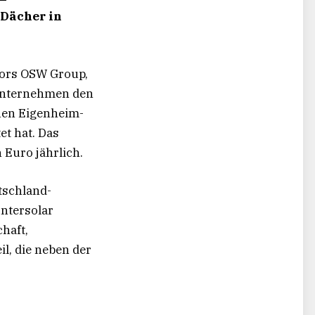
 Dächer in
utors OSW Group,
 Unternehmen den
onen Eigenheim-
et hat. Das
 Euro jährlich.
tschland-
ntersolar
haft,
l, die neben der