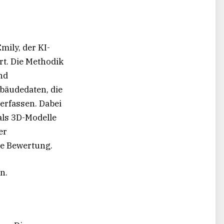
mily, der KI-
rt. Die Methodik
nd
bäudedaten, die
erfassen. Dabei
als 3D-Modelle
er
te Bewertung.
n.