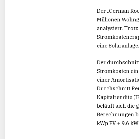
Der „German Roof
Millionen Wohnge
analysiert. Trot
Stromkostenersp
eine Solaranlage
Der durchschnitt
Stromkosten eins
einer Amortisati
Durchschnitt Ren
Kapitalrendite (I
beläuft sich die
Berechnungen bas
kWp PV + 9,6 kWh