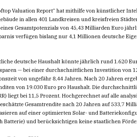
top Valuation Report“ hat mithilfe von künstlicher Inte
bäude in allen 401 Landkreisen und kreisfreien Städten
z eines Gesamtpotenzials von 45,43 Milliarden Euro jährl
arnis verfügen bislang nur 4,1 Millionen deutsche Eig
.
liche deutsche Haushalt könnte jährlich rund 1.620 Eu
paren — bei einer durchschnittlichen Investition von 
onszeit von ungefähr 8,44 Jahren. Nach 20 Jahren erge
diten von 19.030 Euro pro Haushalt. Die durchschnittl
RR) liegt bei 11,5 Prozent. Hochgerechnet auf alle analy
 geschätzte Gesamtrendite nach 20 Jahren auf 533,7 Milli
ieren auf einer optimierten Solar- und Batteriekonfigu
 Batterie) und berücksichtigen keine staatlichen Förd