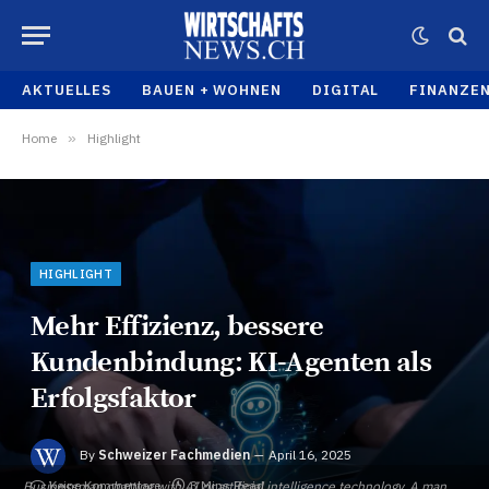
AKTUELLES
BAUEN + WOHNEN
DIGITAL
FINANZE
Home
»
Highlight
HIGHLIGHT
Mehr Effizienz, bessere
Kundenbindung: KI-Agenten als
Erfolgsfaktor
By
Schweizer Fachmedien
April 16, 2025
Keine Kommentare
3 Mins Read
Businessman chatting with AI or artificial intelligence technology. A man