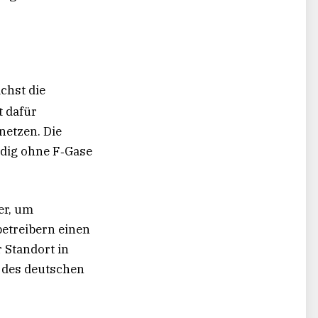
chst die
t dafür
netzen. Die
ndig ohne F‑Gase
er, um
betreibern einen
 Standort in
n des deutschen