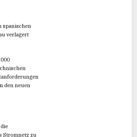
im spanischen
au verlagert
.000
echnischen
rktanforderungen
in den neuen
 die
as Stromnetz zu