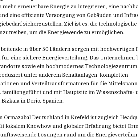
um mehr erneuerbare Energie zu integrieren, eine nachhal
und eine effiziente Versorgung von Gebäuden und Infra
iebedarf sicherzustellen. Ziel ist es, die technologisch
nzutreiben, um die Energiewende zu ermöglichen.
rbeitende in über 50 Ländern sorgen mit hochwertigen
 für eine sichere Energieverteilung. Das Unternehmen b
tandorte sowie ein hochmodernes Technologiezentrum
roduziert unter anderem Schaltanlagen, kompletten
ationen und Verteiltransformatoren für die Mittelspan
a, familiengeführt und mit Hauptsitz im Wissenschafts- 
Bizkaia in Derio, Spanien.
n Ormazabal Deutschland in Krefeld ist zugleich Headq
Mit lokalem Knowhow und globaler Erfahrung bietet Or
unftsweisende Lösungen rund um die Energieverteilung