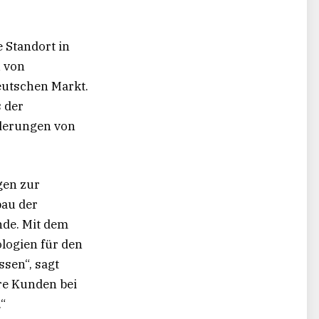
 Standort in
u von
eutschen Markt.
 der
rderungen von
gen zur
bau der
nde. Mit dem
logien für den
sen“, sagt
re Kunden bei
“