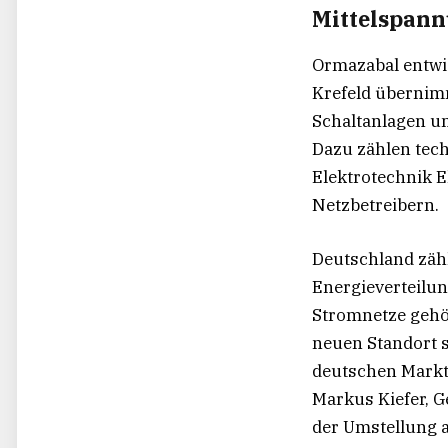
Mittelspann
Ormazabal entwic
Krefeld übernim
Schaltanlagen u
Dazu zählen tec
Elektrotechnik 
Netzbetreibern.
Deutschland zäh
Energieverteilu
Stromnetze gehö
neuen Standort 
deutschen Markt
Markus Kiefer, 
der Umstellung a