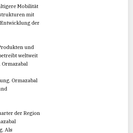
tigere Mobilität
strukturen mit
e Entwicklung der
 Produkten und
etreibt weltweit
. Ormazabal
nung. Ormazabal
und
uarter der Region
mazabal
. Als