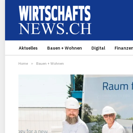
Aktuelles
Bauen + Wohnen
Digital
Finanze
Home
»
Bauen + Wohnen