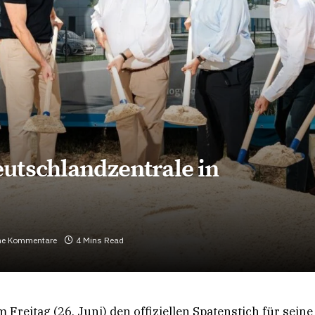
utschlandzentrale in
ne Kommentare
4 Mins Read
 Freitag (26. Juni) den offiziellen Spatenstich für sein