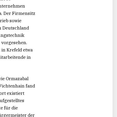
 Unternehmen
. Der Firmensitz
rieb sowie
in Deutschland
ungstechnik
7 vorgesehen.
in Krefeld etwa
itarbeitende in
wie Ormazabal
 Fichtenhain fand
rt existiert
ufgestelltes
 für die
ürgermeister der