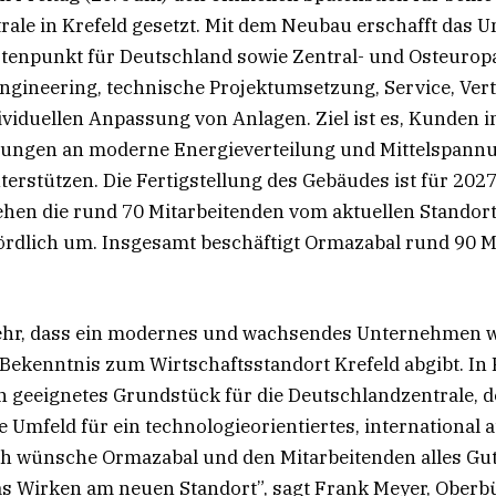
ale in Krefeld gesetzt. Mit dem Neubau erschafft das
tenpunkt für Deutschland sowie Zentral- und Osteuropa
Engineering, technische Projektumsetzung, Service, Vert
ividuellen Anpassung von Anlagen. Ziel ist es, Kunden 
rungen an moderne Energieverteilung und Mittelspann
erstützen. Die Fertigstellung des Gebäudes ist für 202
hen die rund 70 Mitarbeitenden vom aktuellen Standort 
ördlich um. Insgesamt beschäftigt Ormazabal rund 90 M
sehr, dass ein modernes und wachsendes Unternehmen 
s Bekenntnis zum Wirtschaftsstandort Krefeld abgibt. In
in geeignetes Grundstück für die Deutschlandzentrale, do
 Umfeld für ein technologieorientiertes, international a
h wünsche Ormazabal und den Mitarbeitenden alles Gute
s Wirken am neuen Standort”, sagt Frank Meyer, Oberb