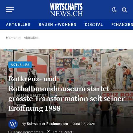
AKTUELLES
BAUEN + WOHNEN
DIGITAL
FINANZE
Home
»
Aktuelles
AKTUELLES
Rotkreuz- und
Rothalbmondmuseum startet
grösste Transformation seit seiner
Eröffnung 1988
By
Schweizer Fachmedien
Juni 17, 2026
Keine Kommentare
3 Mins Read