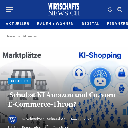
AKTUELLES
BAUEN + WOHNEN
DIGITAL
FINANZE
Home
»
Aktuelles
AKTUELLES
Schubst KI Amazon und Co. vom
E-Commerce-Thron?
By
Schweizer Fachmedien
Juni 24, 2026
Keine Kommentare
5 Mins Read