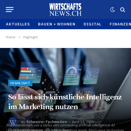
AKTUELLES
BAUEN + WOHNEN
DIGITAL
FINANZE
Home
»
Highlight
HIGHLIGHT
So lässt sich künstliche Intelligenz
im Marketing nutzen
By
Schweizer Fachmedien
April 22, 2025
Businesswomen use a stylus pen connecting artificial intelligence AI
Keine Kommentare
5 Mins Read
circuit board to analyze data automated chart graph. Innovative technology