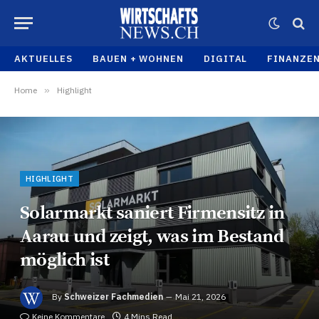
AKTUELLES
BAUEN + WOHNEN
DIGITAL
FINANZE
Home
»
Highlight
HIGHLIGHT
Solarmarkt saniert Firmensitz in
Aarau und zeigt, was im Bestand
möglich ist
By
Schweizer Fachmedien
Mai 21, 2026
Keine Kommentare
4 Mins Read