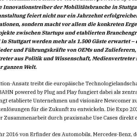
ie Innovationstreiber der Mobilitätsbranche in Stuttga
nstaltung feiert nicht nur ein Jahrzehnt erfolgreiche
ationen, sondern macht vor allem die konkreten Erg
jekte zwischen Startups und etablierten Branchengr
n Stuttgart werden mehr als 1.500 Gäste erwartet – 
eder und Führungskräfte von OEMs und Zulieferern,
treter aus Politik und Wissenschaft, Medienvertreter
r ganzen Welt.
ion-Ansatz treibt die europäische Technologielandscha
N powered by Plug and Play fungiert dabei als zentral
ringt etablierte Unternehmen und visionäre Newcomer
enlösungen für die Zukunft zu entwickeln. Die Expo 20
r Zusammenarbeit durch praxisnahe Use Cases direkt er
hr 2016 von Erfinder des Automobils, Mercedes-Benz, d