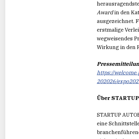
herausragendste
Award
in den Ka
ausgezeichnet. 
erstmalige Verl
wegweisendes Pro
Wirkung in den 
Pressemitteilu
https://welcom
202026/expo2026
Über STARTUP 
STARTUP AUTOBAH
eine Schnittste
branchenführende