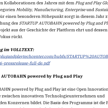
n Kollaborationen des Jahres mit dem
Plug and Play Gl
tegorien
Mobility, Manufacturing, Enterprise
und
Sustain
Für einen besonderen Höhepunkt sorgt in diesem Jahr 
eihung des
STARTUP AUTOBAHN powered by Plug and Pl
jekt aus der Geschichte der Plattform ehrt und dessen
Fokus rückt.
ng im VOLLTEXT:
e.plugandplaytechcenter.com/hubfs/STARTUP%20AU
-pressrelease-full-de.pdf
AUTOBAHN powered by Plug and Play
N powered by Plug and Play ist eine Open Innovation 
lle zwischen innovativen Technologieunternehmen und
n Konzernen bildet. Die Basis des Programms ist die P