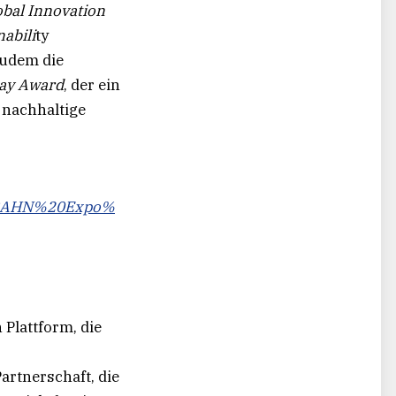
obal Innovation
abili
ty
zudem die
ay Award
, der ein
 nachhaltige
TOBAHN%20Expo%
Plattform, die
artnerschaft, die