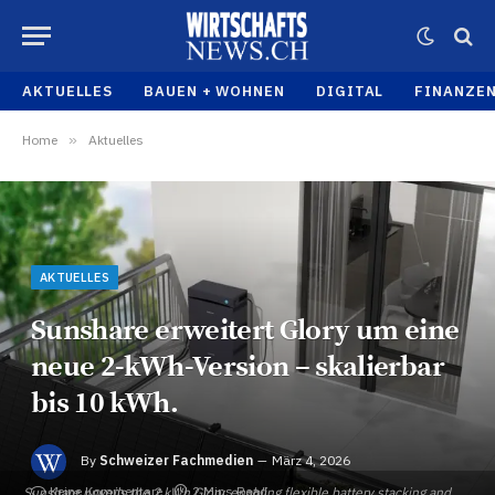
AKTUELLES
BAUEN + WOHNEN
DIGITAL
FINANZE
Home
»
Aktuelles
AKTUELLES
Sunshare erweitert Glory um eine
neue 2-kWh-Version – skalierbar
bis 10 kWh.
By
Schweizer Fachmedien
März 4, 2026
Keine Kommentare
2 Mins Read
Sunshare unveils the 2 kWh Glory, enabling flexible battery stacking and