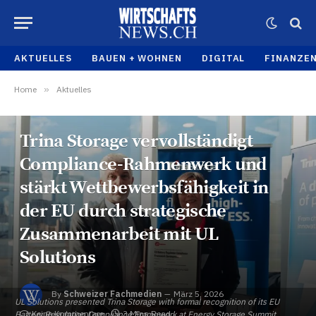
AKTUELLES
BAUEN + WOHNEN
DIGITAL
FINANZE
Home
»
Aktuelles
AKTUELLES
Trina Storage vervollständigt
Compliance-Rahmenwerk und
stärkt Wettbewerbsfähigkeit in
der EU durch strategische
Zusammenarbeit mit UL
Solutions
By
Schweizer Fachmedien
März 5, 2026
UL Solutions presented Trina Storage with formal recognition of its EU
Keine Kommentare
3 Mins Read
Battery Regulation Compliance Framework at Energy Storage Summit