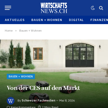
AKTUELLES
BAUEN + WOHNEN
DIGITAL
FINANZE
Home
»
Bauen + Wohnen
BAUEN + WOHNEN
Von der CES auf den Markt
By
Schweizer Fachmedien
Mai 8, 2026
Keine Kommentare
2 Mins Read